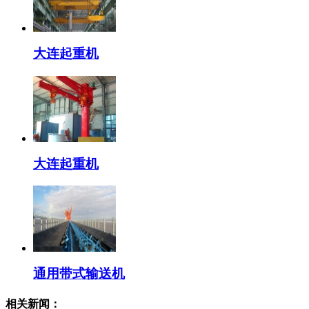
大连起重机
大连起重机
通用带式输送机
相关新闻：