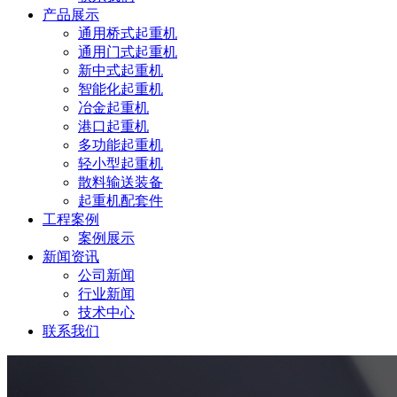
产品展示
通用桥式起重机
通用门式起重机
新中式起重机
智能化起重机
冶金起重机
港口起重机
多功能起重机
轻小型起重机
散料输送装备
起重机配套件
工程案例
案例展示
新闻资讯
公司新闻
行业新闻
技术中心
联系我们