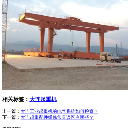
相关标签：
大连起重机
上一篇：
大连工业起重机的电气系统如何检查？
下一篇：
大连起重配件维修常见误区有哪些？