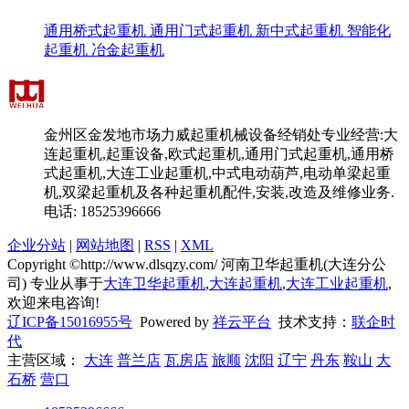
通用桥式起重机
通用门式起重机
新中式起重机
智能化
起重机
冶金起重机
金州区金发地市场力威起重机械设备经销处专业经营:大
连起重机,起重设备,欧式起重机,通用门式起重机,通用桥
式起重机,大连工业起重机,中式电动葫芦,电动单梁起重
机,双梁起重机及各种起重机配件,安装,改造及维修业务.
电话: 18525396666
企业分站
|
网站地图
|
RSS
|
XML
Copyright ©http://www.dlsqzy.com/ 河南卫华起重机(大连分公
司) 专业从事于
大连卫华起重机
,
大连起重机
,
大连工业起重机
,
欢迎来电咨询!
辽ICP备15016955号
Powered by
祥云平台
技术支持：
联企时
代
主营区域：
大连
普兰店
瓦房店
旅顺
沈阳
辽宁
丹东
鞍山
大
石桥
营口