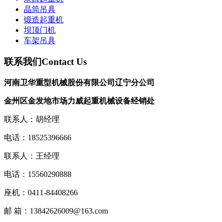
晶筒吊具
锻造起重机
坝顶门机
车架吊具
联系我们
Contact Us
河南卫华重型机械股份有限公司辽宁分公司
金州区金发地市场力威起重机械设备经销处
联系人：胡经理
电话：18525396666
联系人：王经理
电话：15560290888
座机：0411-84408266
邮 箱：13842626009@163.com