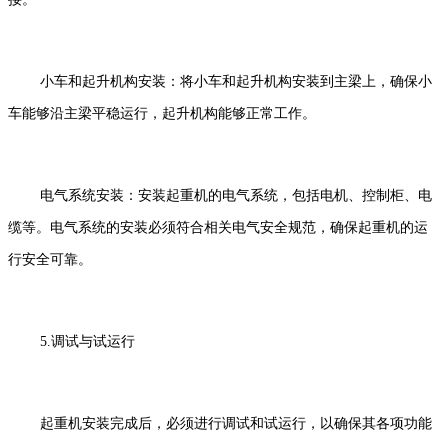
小车和起升机构安装：将小车和起升机构安装到主梁上，确保小
车能够沿主梁平稳运行，起升机构能够正常工作。
电气系统安装：安装起重机的电气系统，包括电机、控制柜、电
缆等。电气系统的安装必须符合相关电气安全规范，确保起重机的运
行安全可靠。
5.调试与试运行
起重机安装完成后，必须进行调试和试运行，以确保其各项功能