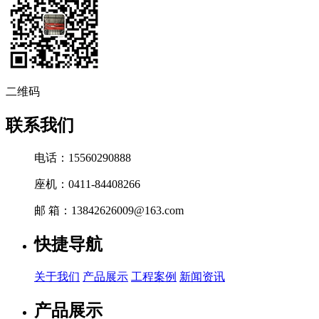
二维码
联系我们
电话：15560290888
座机：0411-84408266
邮 箱：13842626009@163.com
快捷导航
关于我们
产品展示
工程案例
新闻资讯
产品展示