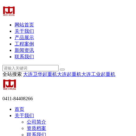
网站首页
关于我们
产品展示
工程案例
新闻资讯
联系我们
全站搜索
大连卫华起重机
大连起重机
大连工业起重机
0411-84408266
首页
关于我们
公司简介
资质档案
联系我们