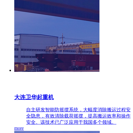
大连卫华起重机
自主研发智能防摇摆系统，大幅度消除搬运过程安
全隐患，有效清除载荷摇摆，提高搬运效率和操作
安全。该技术已广泛应用于我国多个领域。
more