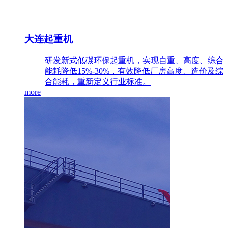
大连起重机
研发新式低碳环保起重机，实现自重、高度、综合
能耗降低15%-30%，有效降低厂房高度、造价及综
合能耗，重新定义行业标准。
more