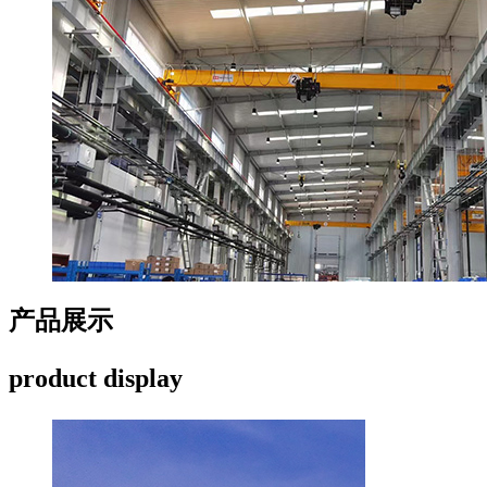
产品展示
product display