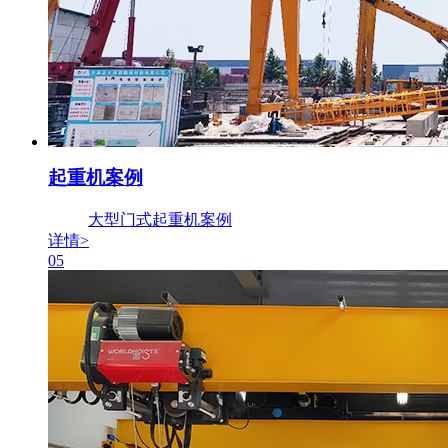
起重机案例
大型门式起重机案例
详情>
05