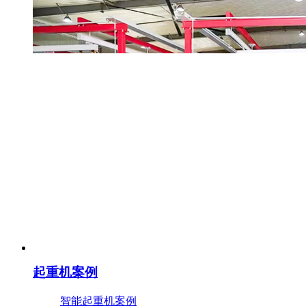
起重机案例
智能起重机案例