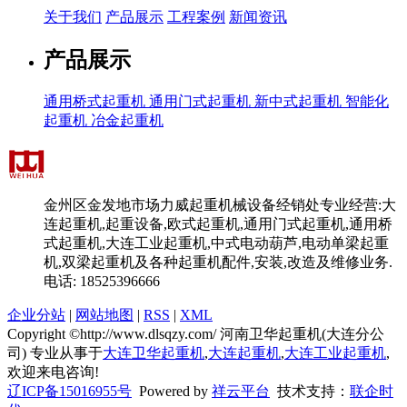
关于我们
产品展示
工程案例
新闻资讯
产品展示
通用桥式起重机
通用门式起重机
新中式起重机
智能化
起重机
冶金起重机
金州区金发地市场力威起重机械设备经销处专业经营:大
连起重机,起重设备,欧式起重机,通用门式起重机,通用桥
式起重机,大连工业起重机,中式电动葫芦,电动单梁起重
机,双梁起重机及各种起重机配件,安装,改造及维修业务.
电话: 18525396666
企业分站
|
网站地图
|
RSS
|
XML
Copyright ©http://www.dlsqzy.com/ 河南卫华起重机(大连分公
司) 专业从事于
大连卫华起重机
,
大连起重机
,
大连工业起重机
,
欢迎来电咨询!
辽ICP备15016955号
Powered by
祥云平台
技术支持：
联企时