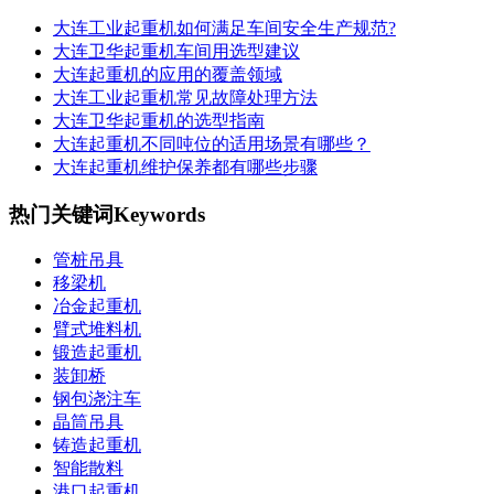
大连工业起重机如何满足车间安全生产规范?
大连卫华起重机车间用选型建议
大连起重机的应用的覆盖领域
大连工业起重机常见故障处理方法
大连卫华起重机的选型指南
大连起重机不同吨位的适用场景有哪些？
大连起重机维护保养都有哪些步骤
热门关键词
Keywords
管桩吊具
移梁机
冶金起重机
臂式堆料机
锻造起重机
装卸桥
钢包浇注车
晶筒吊具
铸造起重机
智能散料
港口起重机