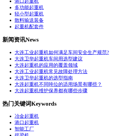
港口起重机
多功能起重机
轻小型起重机
散料输送装备
起重机配套件
新闻资讯
News
大连工业起重机如何满足车间安全生产规范?
大连卫华起重机车间用选型建议
大连起重机的应用的覆盖领域
大连工业起重机常见故障处理方法
大连卫华起重机的选型指南
大连起重机不同吨位的适用场景有哪些？
大连起重机维护保养都有哪些步骤
热门关键词
Keywords
冶金起重机
港口起重机
智能工厂
提梁机