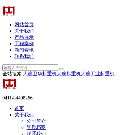
网站首页
关于我们
产品展示
工程案例
新闻资讯
联系我们
全站搜索
大连卫华起重机
大连起重机
大连工业起重机
0411-84408266
首页
关于我们
公司简介
资质档案
联系我们