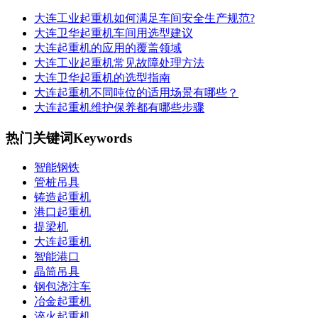
大连工业起重机如何满足车间安全生产规范?
大连卫华起重机车间用选型建议
大连起重机的应用的覆盖领域
大连工业起重机常见故障处理方法
大连卫华起重机的选型指南
大连起重机不同吨位的适用场景有哪些？
大连起重机维护保养都有哪些步骤
热门关键词
Keywords
智能钢铁
管桩吊具
铸造起重机
港口起重机
提梁机
大连起重机
智能港口
晶筒吊具
钢包浇注车
冶金起重机
淬火起重机